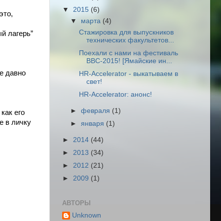
▼
2015
(6)
то, 
▼
марта
(4)
Стажировка для выпускников
 лагерь” 
технических факультетов...
Поехали с нами на фестиваль
ВВС-2015! [Ямайские ин...
 давно 
HR-Accelerator - выкатываем в
свет!
HR-Accelerator: анонс!
►
февраля
(1)
ак его 
 в личку 
►
января
(1)
►
2014
(44)
►
2013
(34)
►
2012
(21)
►
2009
(1)
АВТОРЫ
Unknown