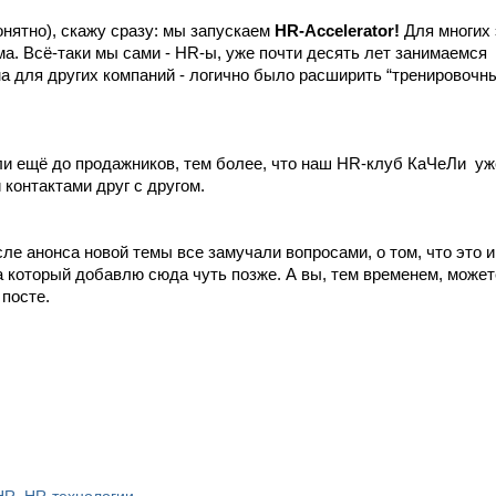
онятно), скажу сразу: мы запускаем 
HR-Accelerator!
 Для многих э
а. Всё-таки мы сами - HR-ы, уже почти десять лет занимаемся 
 для других компаний - логично было расширить “тренировочный
и ещё до продажников, тем более, что наш HR-клуб КаЧеЛи  уже
контактами друг с другом.
е анонса новой темы все замучали вопросами, о том, что это и к
а который добавлю сюда чуть позже. А вы, тем временем, можете
 посте.