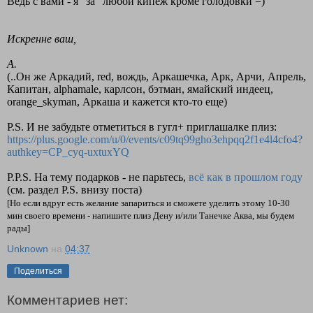
Ведь с вами - я "за" любой кипеж кроме голодовки =)
Искренне ваш,
А.
(..Он же Аркадий, red, вождь, Аркашечка, Арк, Арчи, Апрель,
Капитан, alphamale, карлсон, бэтман, ямайский индеец,
orange_skyman, Аркаша и кажется кто-то еще)
P.S. И не забудьте отметиться в гугл+ приглашалке плиз:
https://plus.google.com/u/0/events/c09tq99gho3ehpqq2f1e4l4cfo4?
authkey=CP_cyq-uxtuxYQ
P.P.S. На тему подарков - не парьтесь,
всё как в прошлом году
(см. раздел P.S. внизу поста)
[Но если вдруг есть желание запариться и сможете уделить этому 10-30
мин своего времени - напишите плиз Дену и/или Танечке Аква, мы будем
рады]
Unknown
на
04:37
Поделиться
Комментариев нет: