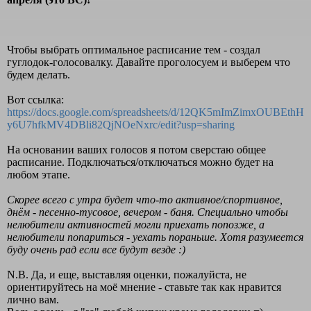
Чтобы выбрать оптимальное расписание тем - создал
гуглодок-голосовалку. Давайте проголосуем и выберем что
будем делать.
Вот ссылка:
https://docs.google.com/spreadsheets/d/12QK5mImZimxOUBEthH
y6U7hfkMV4DBli82QjNOeNxrc/edit?usp=sharing
На основании ваших голосов я потом сверстаю общее
расписание. Подключаться/отключаться можно будет на
любом этапе.
Скорее всего с утра будет что-то активное/спортивное,
днём - песенно-тусовое, вечером - баня. Специально чтобы
нелюбители активностей могли приехать попозже, а
нелюбители попариться - уехать пораньше. Хотя разумеется
буду очень рад если все будут везде :)
N.B. Да, и еще, выставляя оценки, пожалуйста, не
ориентируйтесь на моё мнение - ставьте так как нравится
лично вам.