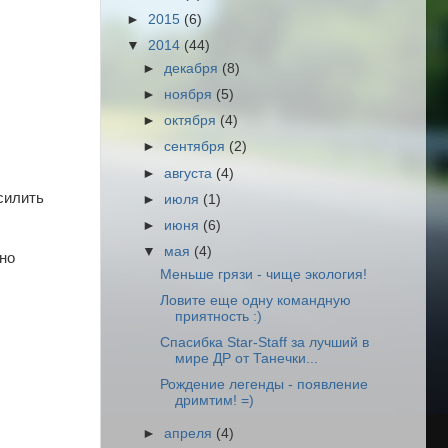
►
2015
(6)
▼
2014
(44)
►
декабря
(8)
►
ноября
(5)
►
октября
(4)
►
сентября
(2)
►
августа
(4)
силить
►
июля
(1)
►
июня
(6)
▼
мая
(4)
но
Меньше грязи - чище экология!
Ловите еще одну командную
приятность :)
Спасибка Star-Staff за лучший в
мире ДР от Танечки...
Рождение легенды - появление
дримтим! =)
►
апреля
(4)