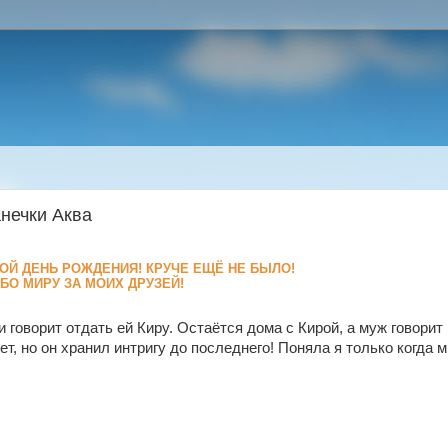
анечки Аква
ОЙ ДЕНЬ РОЖДЕНИЯ! КРУЧЕ ЕЩЁ НЕ БЫЛО!
БО МИРУ ЗА МОИХ ДРУЗЕЙ!
 говорит отдать ей Киру. Остаётся дома с Кирой, а муж говорит
ет, но он хранил интригу до последнего! Поняла я только когда 