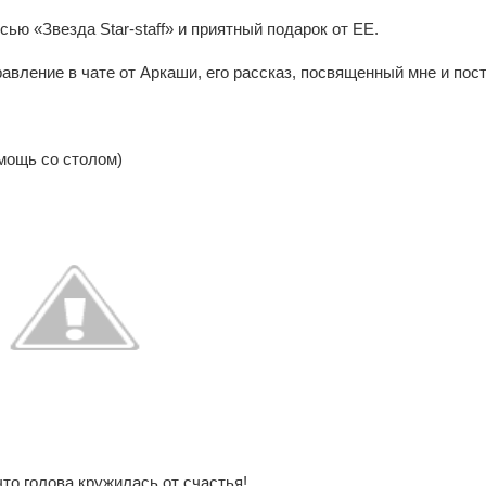
исью «Звезда
Star
-
staff
» и приятный подарок от ЕЕ.
авление в чате от Аркаши, его рассказ, посвященный мне и пост
мощь со столом)
то голова кружилась от счастья!