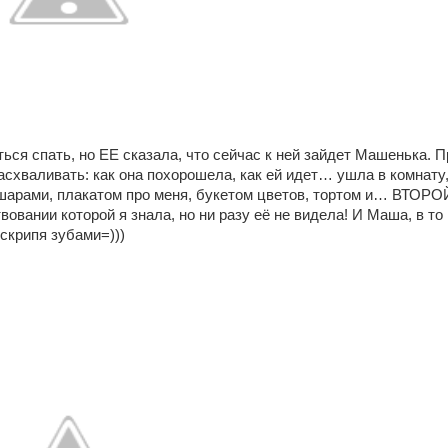
ься спать, но ЕЕ сказала, что сейчас к ней зайдет Машенька. 
асхваливать: как она похорошела, как ей идет… ушла в комнату,
, шарами, плакатом про меня, букетом цветов, тортом и… ВТО
вании которой я знала, но ни разу её не видела! И Маша, в то 
скрипя зубами=)))