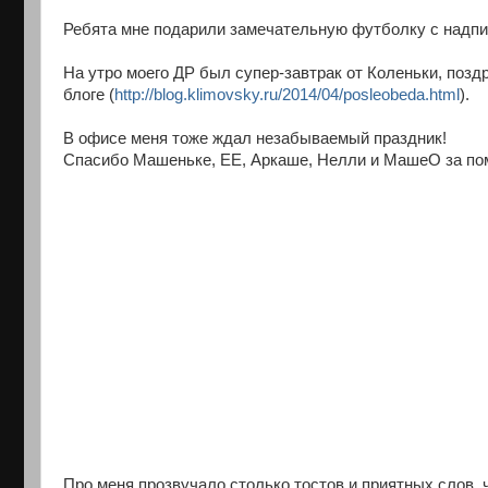
Ребята мне подарили замечательную футболку с надп
На утро моего ДР был супер-завтрак от Коленьки, поздр
блоге (
http://blog.klimovsky.ru/2014/04/posleobeda.html
).
В офисе меня тоже ждал незабываемый праздник!
Спасибо Машеньке, ЕЕ, Аркаше, Нелли и МашеО за по
Про меня прозвучало столько тостов и приятных слов, ч