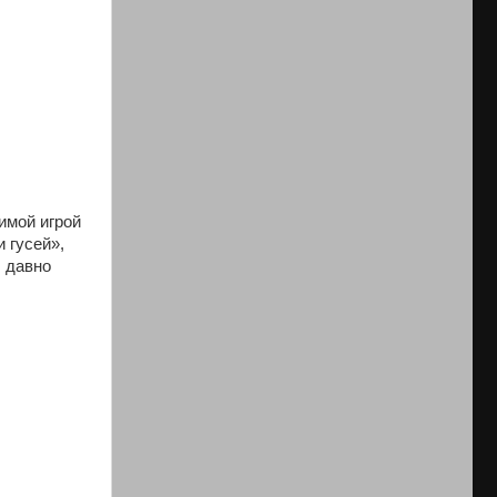
имой игрой
 гусей»,
… давно